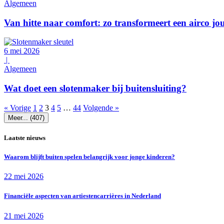
Algemeen
Van hitte naar comfort: zo transformeert een airco j
6 mei 2026
|
Algemeen
Wat doet een slotenmaker bij buitensluiting?
« Vorige
1
2
3
4
5
…
44
Volgende »
Meer... (407)
Laatste nieuws
Waarom blijft buiten spelen belangrijk voor jonge kinderen?
22 mei 2026
Financiële aspecten van artiestencarrières in Nederland
21 mei 2026