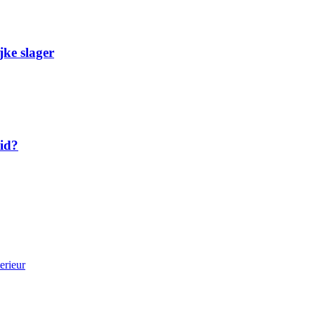
jke slager
eid?