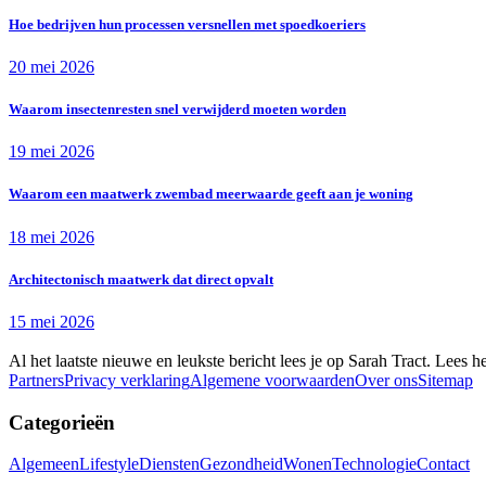
Hoe bedrijven hun processen versnellen met spoedkoeriers
20 mei 2026
Waarom insectenresten snel verwijderd moeten worden
19 mei 2026
Waarom een maatwerk zwembad meerwaarde geeft aan je woning
18 mei 2026
Architectonisch maatwerk dat direct opvalt
15 mei 2026
Al het laatste nieuwe en leukste bericht lees je op Sarah Tract. Lees h
Partners
Privacy verklaring
Algemene voorwaarden
Over ons
Sitemap
Categorieën
Algemeen
Lifestyle
Diensten
Gezondheid
Wonen
Technologie
Contact