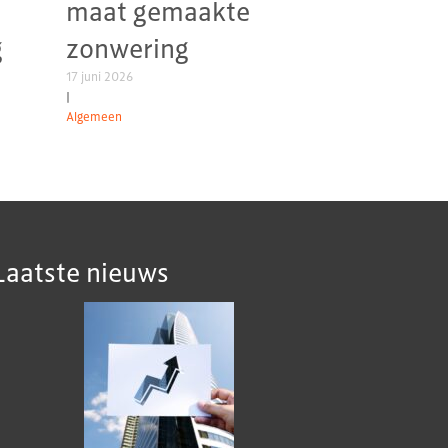
maat gemaakte
g
zonwering
17 juni 2026
|
Algemeen
Laatste nieuws