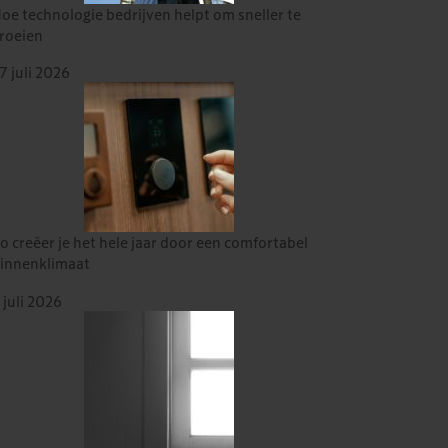
oe technologie bedrijven helpt om sneller te
roeien
7 juli 2026
o creëer je het hele jaar door een comfortabel
innenklimaat
 juli 2026