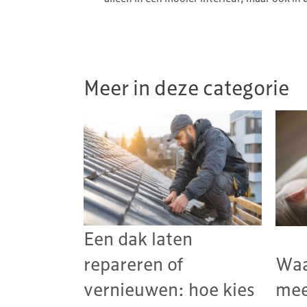
Meer in deze categorie
Een dak laten
repareren of
Waa
vernieuwen: hoe kies
mee