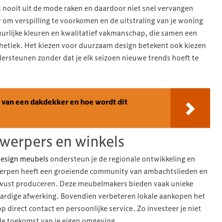
s nooit uit de mode raken en daardoor niet snel vervangen
 om verspilling te voorkomen en de uitstraling van je woning
uurlijke kleuren en kwalitatief vakmanschap, die samen een
sthetiek. Het kiezen voor duurzaam design betekent ook kiezen
dersteunen zonder dat je elk seizoen nieuwe trends hoeft te
n van een dakdekker en hoe wordt dit
twerpers en winkels
esign meubels
ondersteun je de regionale ontwikkeling en
erpen heeft een groeiende community van ambachtslieden en
bewust produceren. Deze meubelmakers bieden vaak unieke
ardige afwerking. Bovendien verbeteren lokale aankopen het
irect contact en persoonlijke service. Zo investeer je niet
 de toekomst van je eigen omgeving.