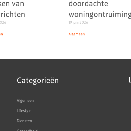
ken van
doordachte
richten
woningontruimin
2026
19 juni 2026
|
en
Algemeen
Categorieën
Algemeen
Lifestyle
Diensten
Gezondheid