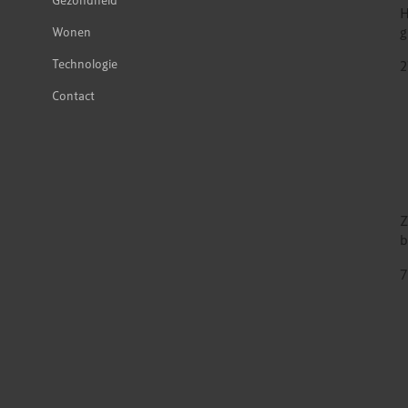
H
g
Wonen
Technologie
2
Contact
Z
b
7