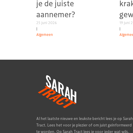
je de juiste
kra
aannemer?
gew
25 juni 2026
19 juni 
|
|
Algemeen
Algeme
Al het laatste nieuwe en leukste bericht lees je op Sarah
Tract. Lees het voor je plezier of om juist geïnformeerd
te worden. Op Sarah Tract lees je voor ieder wat wils.