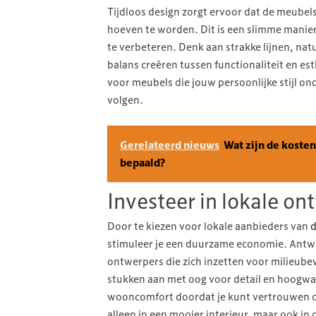
Tijdloos design zorgt ervoor dat de meubel
hoeven te worden. Dit is een slimme manier
te verbeteren. Denk aan strakke lijnen, nat
balans creëren tussen functionaliteit en e
voor meubels die jouw persoonlijke stijl on
volgen.
Gerelateerd nieuws
Wat zijn de koste
bepaald?
Investeer in lokale on
Door te kiezen voor lokale aanbieders van
d
stimuleer je een duurzame economie. Antw
ontwerpers die zich inzetten voor milieu
stukken aan met oog voor detail en hoogwa
wooncomfort doordat je kunt vertrouwen op d
alleen in een mooier interieur, maar ook in