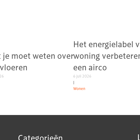
Het energielabel v
 je moet weten over
woning verbetere
tvloeren
een airco
026
6 juli 2026
|
Wonen
Categorieën