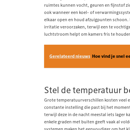
ruimtes kunnen vocht, geuren en fijnstof zi
ook wanneer een koel- of verwarmingssystee
elkaar open en houd afzuigpunten schoon. L
irritatie veroorzaken, terwijl een te vocht
luchtstroom helpt om kamers fris te houden
Gerelateerd nieuws
Hoe vind je snel e
Stel de temperatuur b
Grote temperatuurverschillen kosten veel e
constante instelling die past bij het mome
terwijl deze in de nacht meestal iets lager 
enkele graden met buiten geeft vaak al vol
systemen maken het eenvoudiger om het kli