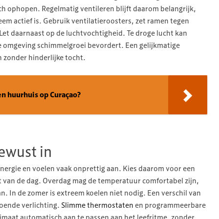
ch ophopen. Regelmatig ventileren blijft daarom belangrijk,
m actief is. Gebruik ventilatieroosters, zet ramen tegen
et daarnaast op de luchtvochtigheid. Te droge lucht kan
ige omgeving schimmelgroei bevordert. Een gelijkmatige
 zonder hinderlijke tocht.
en huurhuis op Curaçao?
ewust in
nergie en voelen vaak onprettig aan. Kies daarom voor een
nt van de dag. Overdag mag de temperatuur comfortabel zijn,
kan. In de zomer is extreem koelen niet nodig. Een verschil van
doende verlichting.
Slimme thermostaten
en programmeerbare
maat automatisch aan te passen aan het leefritme, zonder