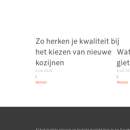
Zo herken je kwaliteit bij
het kiezen van nieuwe
Wat
kozijnen
gie
6 juli 2026
6 juli 2
|
|
Wonen
Wonen
Al het laatste nieuwe en leukste bericht lees je op Sarah