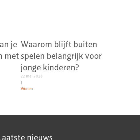
an je
Waarom blijft buiten
n met
spelen belangrijk voor
jonge kinderen?
22 mei 2026
|
Wonen
Laatste nieuws