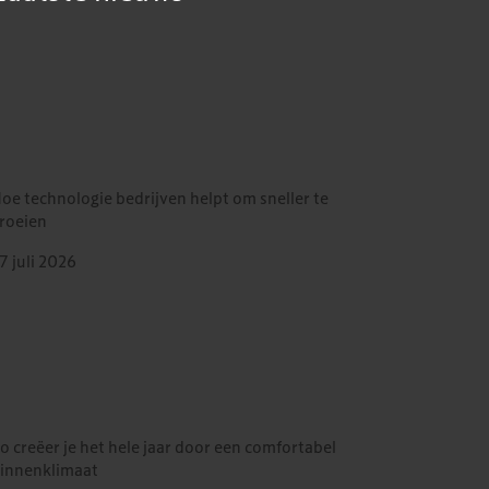
oe technologie bedrijven helpt om sneller te
roeien
7 juli 2026
o creëer je het hele jaar door een comfortabel
innenklimaat