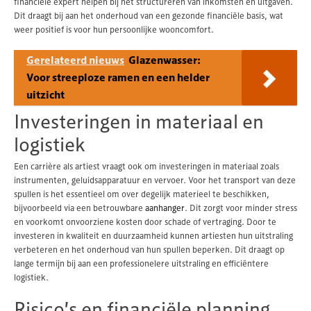
financiële expert helpen bij het structureren van inkomsten en uitgaven.
Dit draagt bij aan het onderhoud van een gezonde financiële basis, wat
weer positief is voor hun persoonlijke wooncomfort.
Gerelateerd nieuws
Glazenwasser:
Voor streeploze ramen en een helder
uitzicht
Investeringen in materiaal en
logistiek
Een carrière als artiest vraagt ook om investeringen in materiaal zoals
instrumenten, geluidsapparatuur en vervoer. Voor het transport van deze
spullen is het essentieel om over degelijk materieel te beschikken,
bijvoorbeeld via een betrouwbare
aanhanger
. Dit zorgt voor minder stress
en voorkomt onvoorziene kosten door schade of vertraging. Door te
investeren in kwaliteit en duurzaamheid kunnen artiesten hun uitstraling
verbeteren en het onderhoud van hun spullen beperken. Dit draagt op
lange termijn bij aan een professionelere uitstraling en efficiëntere
logistiek.
Risico’s en financiële planning