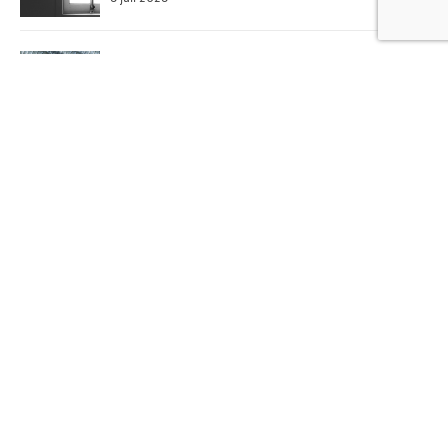
Het vakmanschap achter uniek staalwerk op
maat
6 juli 2026
Een installatiebedrijf vinden in jouw regio, hoe
doe je dat?
6 juli 2026
Meer in deze categorie