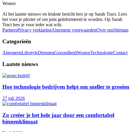
Wonen
Al het laatste nieuwe en leukste bericht lees je op Sarah Tract. Lees
het voor je plezier of om juist geïnformeerd te worden. Op Sarah
Tract lees je voor ieder wat wils.
Partners
Privacy verklaring
Algemene voorwaarden
Over ons
Sitemap
Categorieën
Algemeen
Lifestyle
Diensten
Gezondheid
Wonen
Technologie
Contact
Laatste nieuws
Hoe technologie bedrijven helpt om sneller te groeien
27 juli 2026
Zo creëer je het hele jaar door een comfortabel
binnenklimaat