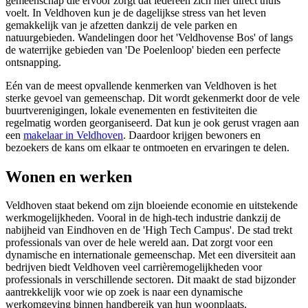
gemeenschap die ervoor zorgt dat iedereen zich hier direct thuis
voelt. In Veldhoven kun je de dagelijkse stress van het leven
gemakkelijk van je afzetten dankzij de vele parken en
natuurgebieden. Wandelingen door het 'Veldhovense Bos' of langs
de waterrijke gebieden van 'De Poelenloop' bieden een perfecte
ontsnapping.
Eén van de meest opvallende kenmerken van Veldhoven is het
sterke gevoel van gemeenschap. Dit wordt gekenmerkt door de vele
buurtverenigingen, lokale evenementen en festiviteiten die
regelmatig worden georganiseerd. Dat kun je ook gerust vragen aan
een
makelaar in Veldhoven
. Daardoor krijgen bewoners en
bezoekers de kans om elkaar te ontmoeten en ervaringen te delen.
Wonen en werken
Veldhoven staat bekend om zijn bloeiende economie en uitstekende
werkmogelijkheden. Vooral in de high-tech industrie dankzij de
nabijheid van Eindhoven en de 'High Tech Campus'. De stad trekt
professionals van over de hele wereld aan. Dat zorgt voor een
dynamische en internationale gemeenschap. Met een diversiteit aan
bedrijven biedt Veldhoven veel carrièremogelijkheden voor
professionals in verschillende sectoren. Dit maakt de stad bijzonder
aantrekkelijk voor wie op zoek is naar een dynamische
werkomgeving binnen handbereik van hun woonplaats.