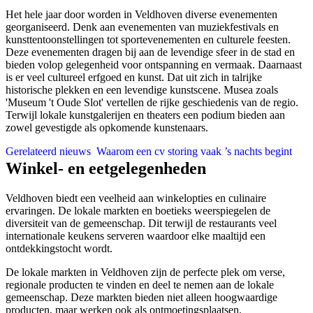
Het hele jaar door worden in Veldhoven diverse evenementen
georganiseerd. Denk aan evenementen van muziekfestivals en
kunsttentoonstellingen tot sportevenementen en culturele feesten.
Deze evenementen dragen bij aan de levendige sfeer in de stad en
bieden volop gelegenheid voor ontspanning en vermaak. Daarnaast
is er veel cultureel erfgoed en kunst. Dat uit zich in talrijke
historische plekken en een levendige kunstscene. Musea zoals
'Museum 't Oude Slot' vertellen de rijke geschiedenis van de regio.
Terwijl lokale kunstgalerijen en theaters een podium bieden aan
zowel gevestigde als opkomende kunstenaars.
Gerelateerd nieuws
Waarom een cv storing vaak ’s nachts begint
Winkel- en eetgelegenheden
Veldhoven biedt een veelheid aan winkelopties en culinaire
ervaringen. De lokale markten en boetieks weerspiegelen de
diversiteit van de gemeenschap. Dit terwijl de restaurants veel
internationale keukens serveren waardoor elke maaltijd een
ontdekkingstocht wordt.
De lokale markten in Veldhoven zijn de perfecte plek om verse,
regionale producten te vinden en deel te nemen aan de lokale
gemeenschap. Deze markten bieden niet alleen hoogwaardige
producten, maar werken ook als ontmoetingsplaatsen.