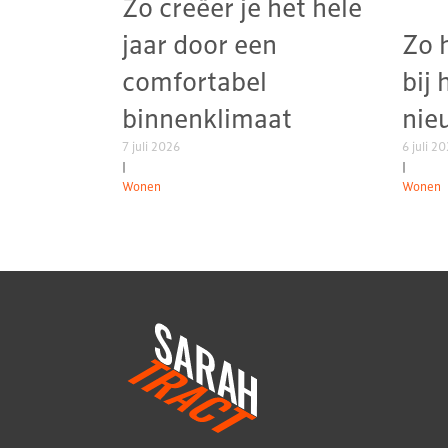
Zo creëer je het hele
jaar door een
Zo 
comfortabel
bij 
binnenklimaat
nie
7 juli 2026
6 juli 2
|
|
Wonen
Wonen