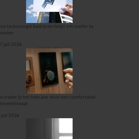
oe technologie bedrijven helpt om sneller te
roeien
7 juli 2026
o creëer je het hele jaar door een comfortabel
innenklimaat
 juli 2026