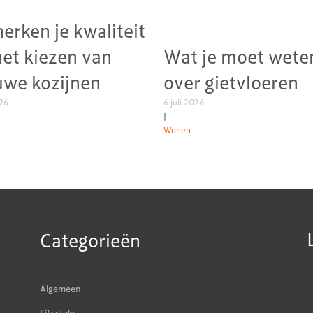
herken je kwaliteit
het kiezen van
Wat je moet wete
uwe kozijnen
over gietvloeren
026
6 juli 2026
|
Wonen
Categorieën
Algemeen
Lifestyle