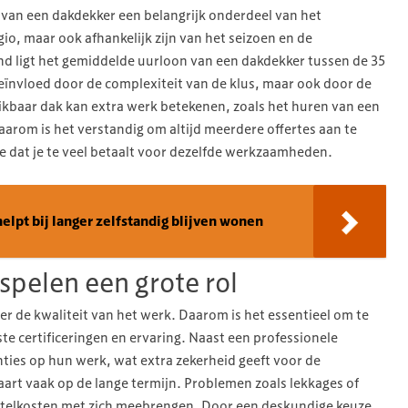
 van een dakdekker een belangrijk onderdeel van het
io, maar ook afhankelijk zijn van het seizoen en de
nd ligt het gemiddelde uurloon van een dakdekker tussen de 35
eïnvloed door de complexiteit van de klus, maar ook door de
eikbaar dak kan extra werk betekenen, zoals het huren van een
aarom is het verstandig om altijd meerdere offertes aan te
je dat je te veel betaalt voor dezelfde werkzaamheden.
elpt bij langer zelfstandig blijven wonen
 spelen een grote rol
over de kwaliteit van het werk. Daarom is het essentieel om te
e certificeringen en ervaring. Naast een professionele
ties op hun werk, wat extra zekerheid geeft voor de
aart vaak op de lange termijn. Problemen zoals lekkages of
telkosten met zich meebrengen. Door een deskundige keuze