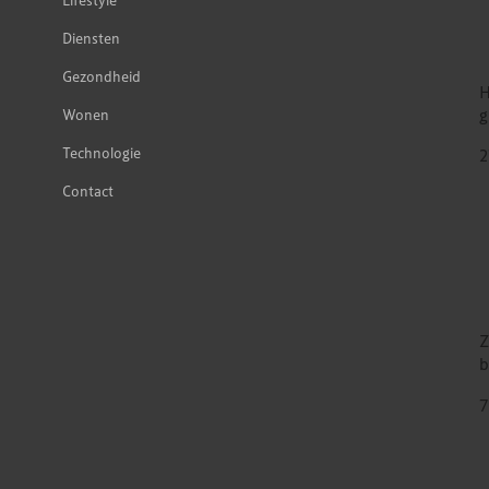
Diensten
Gezondheid
H
g
Wonen
Technologie
2
Contact
Z
b
7