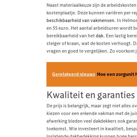
Naast materiaalkeuze zijn de arbeidskosten
kostenplaatje. Deze kunnen variëren per reg
beschikbaarheid van vakmensen
. In Helmo
en 55 euro. Het aantal arbeidsuren wordt b
bereikbaarheid van het
dak
. Een lastig ber
steiger of kraan, wat de kosten verhoogt. D
vragen en goed te vergelijken. Zo voorkom 
Gerelateerd nieuws
Hoe een zorgunit h
Kwaliteit en garanties
De prijs is belangrijk, maar zegt niet alles 
kiezen voor een erkende vakman met de juist
afwerking bieden veel dakdekkers ook garan
toekomst. Wie investeert in kwaliteit, besp
loslatende dakbedekking kunnen hoge hers