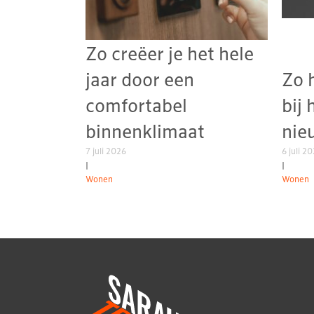
Zo creëer je het hele
jaar door een
Zo 
comfortabel
bij 
binnenklimaat
nie
7 juli 2026
6 juli 2
|
|
Wonen
Wonen