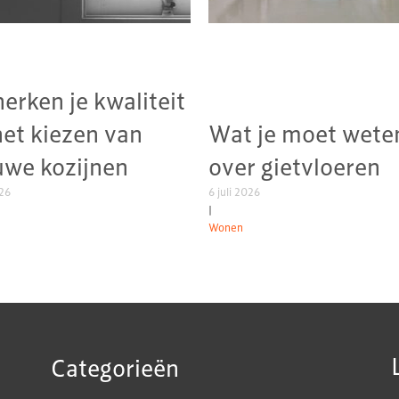
herken je kwaliteit
het kiezen van
Wat je moet wete
uwe kozijnen
over gietvloeren
026
6 juli 2026
|
Wonen
Categorieën