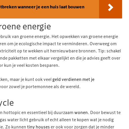
ntbreken wanneer je een huis laat bouwen
roene energie
gebruik van groene energie. Het opwekken van groene energie
ieren om je ecologische impact te verminderen. Overweeg om
ktriciteit op te wekken uit hernieuwbare bronnen. Tip: schakel
ende pakketten met elkaar vergelijkt en die je advies geeft over
or kun je veel kosten besparen.
ken, maar je kunt ook veel
geld verdienen met je
 voor zowel je portemonnee als de wereld.
ycle
ren hottopic en essentieel bij duurzaam
wonen
. Door bewust te
as water licht gebruik of echt alleen te kopen wat je nodig
mie. Zo kunnen
tiny houses
er ook voor zorgen dat je minder