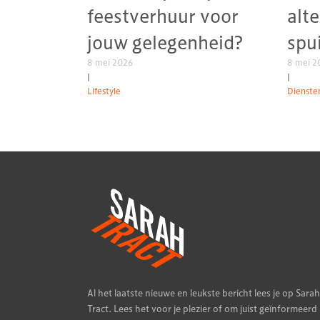
feestverhuur voor
alt
jouw gelegenheid?
spu
8 mei 2026
8 mei 2
|
|
Lifestyle
Diensten
Al het laatste nieuwe en leukste bericht lees je op Sarah
Tract. Lees het voor je plezier of om juist geïnformeerd