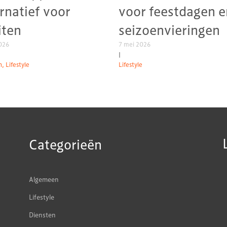
ernatief voor
voor feestdagen e
iten
seizoenvieringen
026
7 mei 2026
|
, Lifestyle
Lifestyle
Categorieën
Algemeen
Lifestyle
Diensten