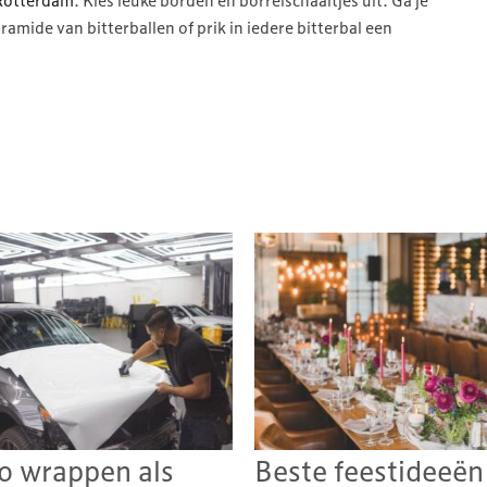
 Rotterdam
. Kies leuke borden en borrelschaaltjes uit. Ga je
mide van bitterballen of prik in iedere bitterbal een
o wrappen als
Beste feestideeën