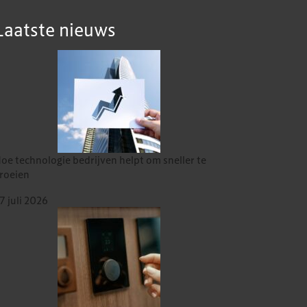
Laatste nieuws
oe technologie bedrijven helpt om sneller te
roeien
7 juli 2026