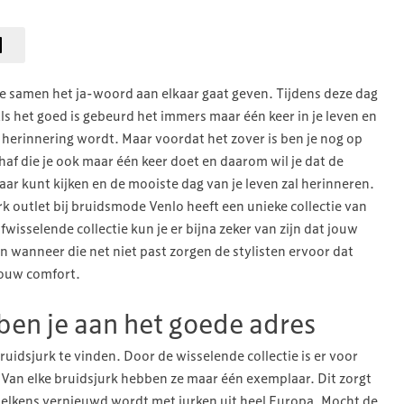
je samen het ja-woord aan elkaar gaat geven. Tijdens deze dag
 Als het goed is gebeurd het immers maar één keer in je leven en
e herinnering wordt. Maar voordat het zover is ben je nog op
af die je ook maar één keer doet en daarom wil je dat de
 naar kunt kijken en de mooiste dag van je leven zal herinneren.
rk outlet bij bruidsmode Venlo heeft een unieke collectie van
wisselende collectie kun je er bijna zeker van zijn dat jouw
En wanneer die net niet past zorgen de stylisten ervoor dat
jouw comfort.
ben je aan het goede adres
ruidsjurk te vinden. Door de wisselende collectie is er voor
 Van elke bruidsjurk hebben ze maar één exemplaar. Dit zorgt
e telkens vernieuwd wordt met jurken uit heel Europa. Mocht de