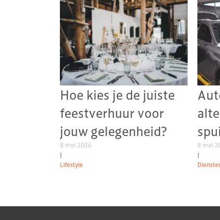
Hoe kies je de juiste
Aut
feestverhuur voor
alt
jouw gelegenheid?
spu
8 mei 2026
8 mei 2
|
|
Lifestyle
Diensten