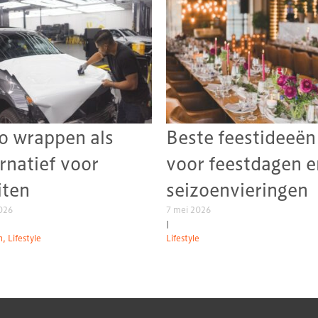
o wrappen als
Beste feestideeën
ernatief voor
voor feestdagen e
iten
seizoenvieringen
026
7 mei 2026
|
, Lifestyle
Lifestyle