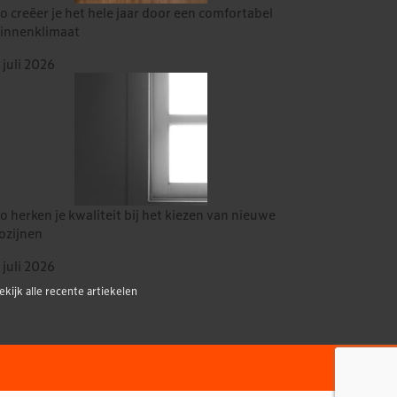
o creëer je het hele jaar door een comfortabel
innenklimaat
 juli 2026
o herken je kwaliteit bij het kiezen van nieuwe
ozijnen
 juli 2026
ekijk alle recente artiekelen