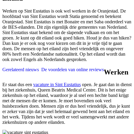
Werken op Sint Eustatius is ook wel werken in de Oranjestad. De
hoofdstad van Sint Eustatius wordt Statia genoemd en betekent
Oranjestad. Sint Eustatius is met Bonaire en met Saba onderdeel van
de BES-eilanden. Dit zijn eigenlijk drie gemeentes van Nederland.
Sint Eustatius staat bekend om de slapende vulkaan en om het
groen. Je kunt op dit eiland ook goed hiken. Houd je dus van hiken?
Dan kun je er ook nog voor kiezen om dit in je vrije tijd te gaan
doen. De mensen op het eiland zijn heel vriendelijk en ongeveer
80% heeft een Nederlandse nationaliteit. Op het eiland wordt dan
ook zowel Engels als Nederlands gesproken.
Gerelateerd nieuws
De voordelen van online reviews
Werken
Er staat dus een
vacature in Sint Eustatius
open. Je gaat dan in dienst
bij het ziekenhuis, Queen Beatrix Medical Centre. Dit is het enige
ziekenhuis op het eiland, waardoor je al snel een hechte band krijgt
met de mensen die er komen. Je moet bovendien ook veel
huisbezoeken doen. Mensen zijn er dus heel vriendelijk, dus je kunt
er zeker van zijn dat je snel helemaal gewend bent aan het eiland en
het werk. Tijdens het werk wordt er veel samengewerkt met andere
ziekenhuizen op andere eilanden.