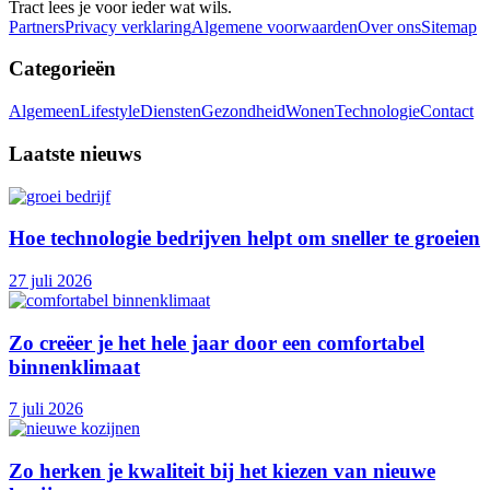
Tract lees je voor ieder wat wils.
Partners
Privacy verklaring
Algemene voorwaarden
Over ons
Sitemap
Categorieën
Algemeen
Lifestyle
Diensten
Gezondheid
Wonen
Technologie
Contact
Laatste nieuws
Hoe technologie bedrijven helpt om sneller te groeien
27 juli 2026
Zo creëer je het hele jaar door een comfortabel
binnenklimaat
7 juli 2026
Zo herken je kwaliteit bij het kiezen van nieuwe