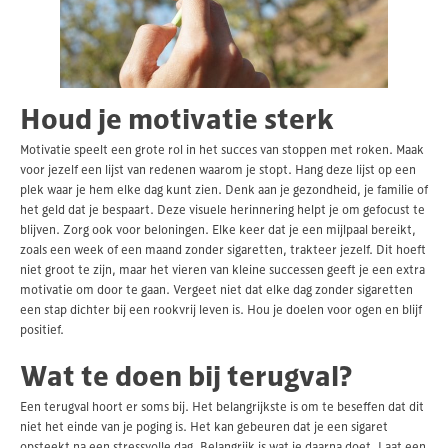
Houd je motivatie sterk
Motivatie speelt een grote rol in het succes van stoppen met roken. Maak
voor jezelf een lijst van redenen waarom je stopt. Hang deze lijst op een
plek waar je hem elke dag kunt zien. Denk aan je gezondheid, je familie of
het geld dat je bespaart. Deze visuele herinnering helpt je om gefocust te
blijven. Zorg ook voor beloningen. Elke keer dat je een mijlpaal bereikt,
zoals een week of een maand zonder sigaretten, trakteer jezelf. Dit hoeft
niet groot te zijn, maar het vieren van kleine successen geeft je een extra
motivatie om door te gaan. Vergeet niet dat elke dag zonder sigaretten
een stap dichter bij een rookvrij leven is. Hou je doelen voor ogen en blijf
positief.
Wat te doen bij terugval?
Een terugval hoort er soms bij. Het belangrijkste is om te beseffen dat dit
niet het einde van je poging is. Het kan gebeuren dat je een sigaret
opsteekt na een stressvolle dag. Belangrijk is wat je daarna doet. Laat een