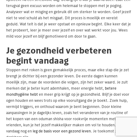
terugval geen excuus worden om helemaal te stoppen met je poging.
Analyseer wat er misging en gebruik dit om sterker te worden. Geef jezelf
niet te veel schuld als het misgaat. Dit proces is moeilijk en vereist
geduld. Wat telt is dat je weer opstaat en opnieuw begint. Elke keer dat je
het probeert, leer je meer over jezelf en over wat werkt voor jou. Wees
mild voor jezelf en blijf gemotiveerd om door te gaan.
Je gezondheid verbeteren
begint vandaag
Stoppen met roken is geen gemakkelijk proces, maar elke stap die je zet
brengt je dichter bij een gezonder leven. De eerste dagen kunnen
moeilijk zijn, maar de voordelen die volgen, zijn het zeker waard. Je zult
merken dat je beter kunt ademhalen, meer energie hebt,
betere
mondhygiëne hebt
en meer grip krijgt op je gezondheid. Blijf je doel voor
ogen houden en wees trots op elke vooruitgang die je boekt. Zoek hulp,
vermijd triggers, en onthoud waarom je bent begonnen. Door kleine
aanpassingen in je dagelijks leven, zoals het veranderen van je routine of
het kopen van een oduman shisha voor rookvrije momenten met
vrienden, kun je het jezelf makkelijker maken om vol te houden. Begin
vandaag nog en
leg de basis voor een gezond leven
. Je toekomst zal je