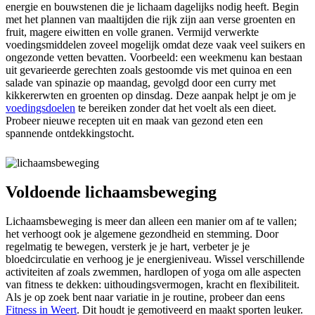
energie en bouwstenen die je lichaam dagelijks nodig heeft. Begin
met het plannen van maaltijden die rijk zijn aan verse groenten en
fruit, magere eiwitten en volle granen. Vermijd verwerkte
voedingsmiddelen zoveel mogelijk omdat deze vaak veel suikers en
ongezonde vetten bevatten. Voorbeeld: een weekmenu kan bestaan
uit gevarieerde gerechten zoals gestoomde vis met quinoa en een
salade van spinazie op maandag, gevolgd door een curry met
kikkererwten en groenten op dinsdag. Deze aanpak helpt je om je
voedingsdoelen
te bereiken zonder dat het voelt als een dieet.
Probeer nieuwe recepten uit en maak van gezond eten een
spannende ontdekkingstocht.
Voldoende lichaamsbeweging
Lichaamsbeweging is meer dan alleen een manier om af te vallen;
het verhoogt ook je algemene gezondheid en stemming. Door
regelmatig te bewegen, versterk je je hart, verbeter je je
bloedcirculatie en verhoog je je energieniveau. Wissel verschillende
activiteiten af zoals zwemmen, hardlopen of yoga om alle aspecten
van fitness te dekken: uithoudingsvermogen, kracht en flexibiliteit.
Als je op zoek bent naar variatie in je routine, probeer dan eens
Fitness in Weert
. Dit houdt je gemotiveerd en maakt sporten leuker.