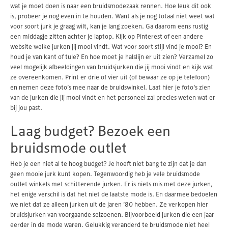
wat je moet doen is naar een bruidsmodezaak rennen. Hoe leuk dit ook
is, probeer je nog even in te houden. Want als je nog totaal niet weet wat
voor soort jurk je graag wilt, kan je lang zoeken. Ga daarom eens rustig
een middagje zitten achter je laptop. Kijk op Pinterest of een andere
website welke jurken jij mooi vindt. Wat voor soort stijl vind je mooi? En
houd je van kant of tule? En hoe moet je halslijn er uit zien? Verzamel zo
veel mogelijk afbeeldingen van bruidsjurken die jij mooi vindt en kijk wat
ze overeenkomen. Print er drie of vier uit (of bewaar ze op je telefoon)
en nemen deze foto’s mee naar de bruidswinkel. Laat hier je foto’s zien
van de jurken die jij mooi vindt en het personeel zal precies weten wat er
bij jou past.
Laag budget? Bezoek een
bruidsmode outlet
Heb je een niet al te hoog budget? Je hoeft niet bang te zijn dat je dan
geen mooie jurk kunt kopen. Tegenwoordig heb je vele bruidsmode
outlet winkels met schitterende jurken. Er is niets mis met deze jurken,
het enige verschil is dat het niet de laatste mode is. En daarmee bedoelen
we niet dat ze alleen jurken uit de jaren ’80 hebben. Ze verkopen hier
bruidsjurken van voorgaande seizoenen. Bijvoorbeeld jurken die een jaar
eerder in de mode waren. Gelukkig veranderd te bruidsmode niet heel