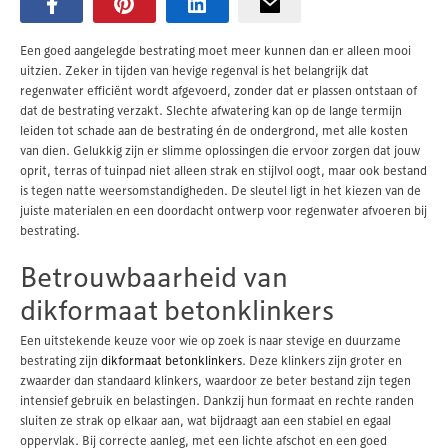
Een goed aangelegde bestrating moet meer kunnen dan er alleen mooi
uitzien. Zeker in tijden van hevige regenval is het belangrijk dat
regenwater efficiënt wordt afgevoerd, zonder dat er plassen ontstaan of
dat de bestrating verzakt. Slechte afwatering kan op de lange termijn
leiden tot schade aan de bestrating én de ondergrond, met alle kosten
van dien. Gelukkig zijn er slimme oplossingen die ervoor zorgen dat jouw
oprit, terras of tuinpad niet alleen strak en stijlvol oogt, maar ook bestand
is tegen natte weersomstandigheden. De sleutel ligt in het kiezen van de
juiste materialen en een doordacht ontwerp voor regenwater afvoeren bij
bestrating.
Betrouwbaarheid van
dikformaat betonklinkers
Een uitstekende keuze voor wie op zoek is naar stevige en duurzame
bestrating zijn
dikformaat betonklinkers
. Deze klinkers zijn groter en
zwaarder dan standaard klinkers, waardoor ze beter bestand zijn tegen
intensief gebruik en belastingen. Dankzij hun formaat en rechte randen
sluiten ze strak op elkaar aan, wat bijdraagt aan een stabiel en egaal
oppervlak. Bij correcte aanleg, met een lichte afschot en een goed