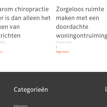
rom chiropractie
Zorgeloos ruimte
r is dan alleen het
maken met een
ken van
doordachte
richten
woningontruimin
2026
19 juni 2026
|
en
Algemeen
Categorieën
Algemeen