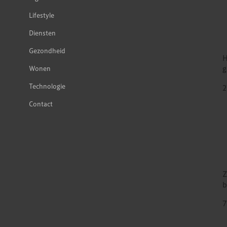
Lifestyle
Diensten
Gezondheid
H
g
Wonen
Technologie
2
Contact
Z
b
7