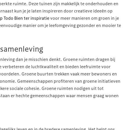
erkte ruimte. Deze tuinen zijn makkelijk te onderhouden en
naast kun je je laten inspireren door creatieve ideeën op
p Todo Bien ter inspiratie
voor meer manieren om groen in je
en eenvoudige manier om je leefomgeving gezonder en mooier te
 samenleving
nleving dan je misschien denkt. Groene ruimten dragen bij
verbeteren de luchtkwaliteit en bieden leefruimte voor
voordelen. Groene buurten trekken vaak meer bewoners en
economie. Gemeenschappen profiteren van groene initiatieven
kere sociale cohesie. Groene ruimten nodigen uit tot
staan er hechte gemeenschappen waar mensen graag wonen
dagelijks leven en in de bredere samenleving. Het helpt ons