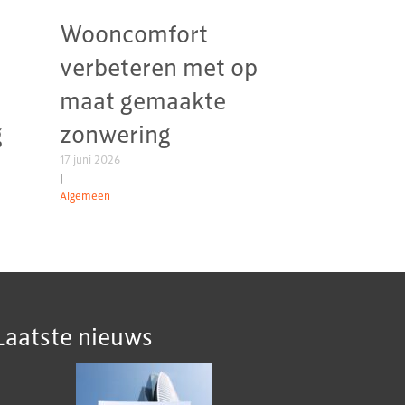
Wooncomfort
verbeteren met op
maat gemaakte
g
zonwering
17 juni 2026
|
Algemeen
Laatste nieuws