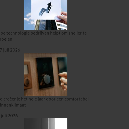
oe technologie bedrijven helpt om sneller te
roeien
7 juli 2026
o creëer je het hele jaar door een comfortabel
innenklimaat
 juli 2026