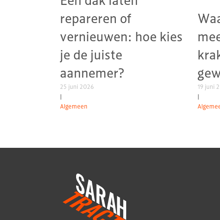
repareren of
Waa
vernieuwen: hoe kies
mee
je de juiste
kra
aannemer?
gew
25 juni 2026
19 juni 
|
|
Algemeen
Algeme