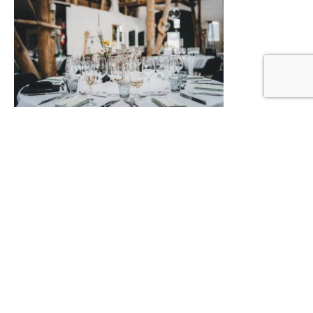
Hoe kies je de juiste feestverhuur voor jouw
gelegenheid?
8 mei 2026
|
Lifestyle