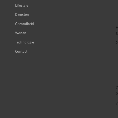
Lifestyle
Diensten
Gezondheid
H
g
Wonen
Technologie
2
Contact
Z
b
7