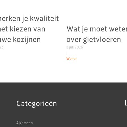
herken je kwaliteit
het kiezen van
Wat je moet wete
uwe kozijnen
over gietvloeren
026
6 juli 2026
|
Wonen
Categorieën
Algemeen