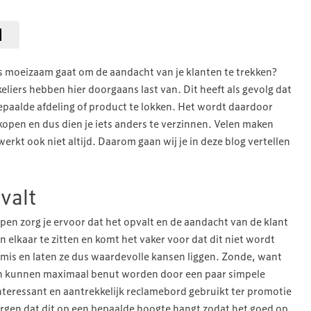
s moeizaam gaat om de aandacht van je klanten te trekken?
eliers hebben hier doorgaans last van. Dit heeft als gevolg dat
epaalde afdeling of product te lokken. Het wordt daardoor
 kopen en dus dien je iets anders te verzinnen. Velen maken
erkt ook niet altijd. Daarom gaan wij je in deze blog vertellen
valt
rkopen zorg je ervoor dat het opvalt en de aandacht van de klant
 in elkaar te zitten en komt het vaker voor dat dit niet wordt
 mis en laten ze dus waardevolle kansen liggen. Zonde, want
n kunnen maximaal benut worden door een paar simpele
interessant en aantrekkelijk reclamebord gebruikt ter promotie
zorgen dat dit op een bepaalde hoogte hangt zodat het goed op