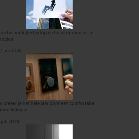
oe technologie bedrijven helpt om sneller te
roeien
7 juli 2026
o creëer je het hele jaar door een comfortabel
innenklimaat
 juli 2026