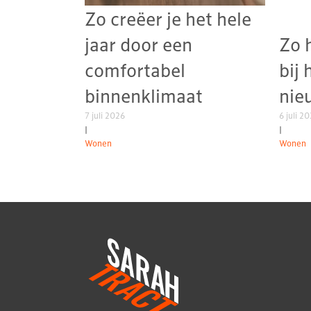
Zo creëer je het hele
jaar door een
Zo 
comfortabel
bij 
binnenklimaat
nie
7 juli 2026
6 juli 2
|
|
Wonen
Wonen