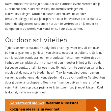
Naast muziekfestivals zijn er ook tal van culturele evenementen die je
kunt bezoeken. Kunstexposities, theateruitvoeringen en
dansvoorstellingen! Ontdek nieuwe kunstenaars, bewonder
tentoonstellingen of laat je inspireren door innovatieve performances.
Neem de uitgelezen kans om je horizon te verbreden en je onder te
dompelen in de wereld van kunst en cultuur deze zomer.
Outdoor activiteiten
Tijdens de zomermaanden nodigt het prachtige weer ons uit om naar
buiten te gaan en te genieten van diverse outdoor-activiteiten. Of je nu
een fanatieke wandelaar; een enthousiaste fietser; een waterrat; een
liefhebber van picknicks in het park of een meester in het grillen op de
barbecue bent... er zijn talloze mogelijkheden om te genieten van al het
moois dat de natuur te bieden heeft. Trek je wandelschoenen aan en
verken adembenemende wandelpaden. Ga op avontuurlijke fietstochten
door groene landschappen. Neem verfrissende duiken in meren of in
eigen tuin. Lees
op deze pagina welk tuinzwembad jij moet kiezen
!
Koel
lekker af
, het is warm genoeg!
Gerelateerd nieuws
Waarom kunststof
kozijnen ideaal zijn voor het