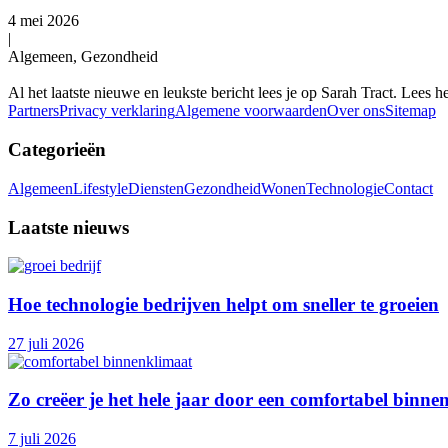
4 mei 2026
|
Algemeen, Gezondheid
Al het laatste nieuwe en leukste bericht lees je op Sarah Tract. Lees h
Partners
Privacy verklaring
Algemene voorwaarden
Over ons
Sitemap
Categorieën
Algemeen
Lifestyle
Diensten
Gezondheid
Wonen
Technologie
Contact
Laatste nieuws
Hoe technologie bedrijven helpt om sneller te groeien
27 juli 2026
Zo creëer je het hele jaar door een comfortabel binne
7 juli 2026