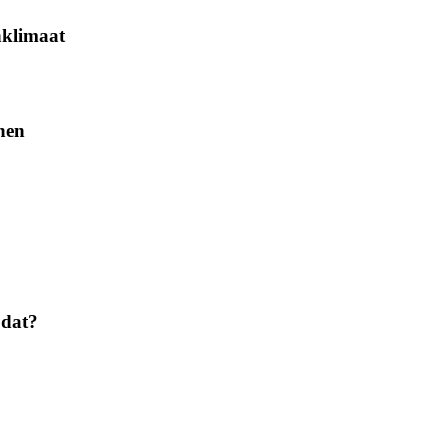
nklimaat
jnen
 dat?