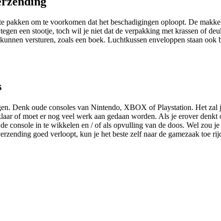
erzending
e pakken om te voorkomen dat het beschadigingen oploopt. De makkeli
 tegen een stootje, toch wil je niet dat de verpakking met krassen of
 kunnen versturen, zoals een boek. Luchtkussen enveloppen staan ook 
s
n. Denk oude consoles van Nintendo, XBOX of Playstation. Het zal je 
koop klaar of moet er nog veel werk aan gedaan worden. Als je erover de
e console in te wikkelen en / of als opvulling van de doos. Wel zou je
erzending goed verloopt, kun je het beste zelf naar de gamezaak toe rij