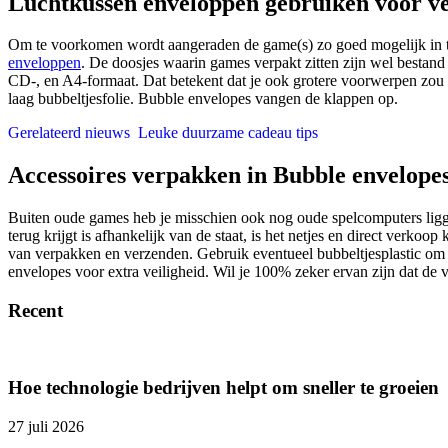
Luchtkussen enveloppen gebruiken voor v
Om te voorkomen wordt aangeraden de game(s) zo goed mogelijk in t
enveloppen
. De doosjes waarin games verpakt zitten zijn wel bestand
CD-, en A4-formaat. Dat betekent dat je ook grotere voorwerpen zou
laag bubbeltjesfolie. Bubble envelopes vangen de klappen op.
Gerelateerd nieuws
Leuke duurzame cadeau tips
Accessoires verpakken in Bubble envelope
Buiten oude games heb je misschien ook nog oude spelcomputers ligge
terug krijgt is afhankelijk van de staat, is het netjes en direct ver
van verpakken en verzenden. Gebruik eventueel bubbeltjesplastic om d
envelopes voor extra veiligheid. Wil je 100% zeker ervan zijn dat de v
Recent
Hoe technologie bedrijven helpt om sneller te groeien
27 juli 2026