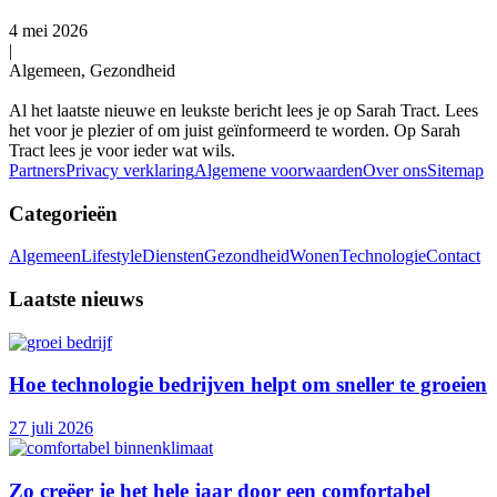
4 mei 2026
|
Algemeen, Gezondheid
Al het laatste nieuwe en leukste bericht lees je op Sarah Tract. Lees
het voor je plezier of om juist geïnformeerd te worden. Op Sarah
Tract lees je voor ieder wat wils.
Partners
Privacy verklaring
Algemene voorwaarden
Over ons
Sitemap
Categorieën
Algemeen
Lifestyle
Diensten
Gezondheid
Wonen
Technologie
Contact
Laatste nieuws
Hoe technologie bedrijven helpt om sneller te groeien
27 juli 2026
Zo creëer je het hele jaar door een comfortabel