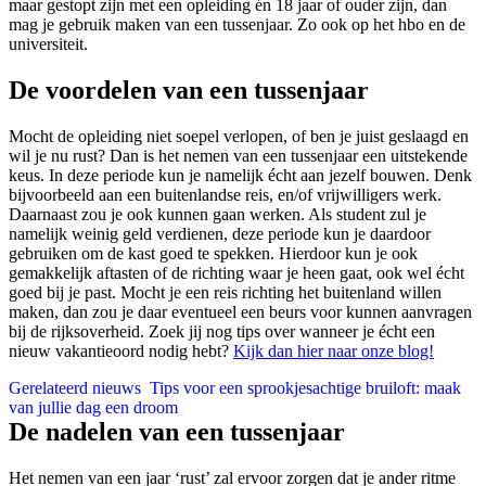
maar gestopt zijn met een opleiding én 18 jaar of ouder zijn, dan
mag je gebruik maken van een tussenjaar. Zo ook op het hbo en de
universiteit.
De voordelen van een tussenjaar
Mocht de opleiding niet soepel verlopen, of ben je juist geslaagd en
wil je nu rust? Dan is het nemen van een tussenjaar een uitstekende
keus. In deze periode kun je namelijk écht aan jezelf bouwen. Denk
bijvoorbeeld aan een buitenlandse reis, en/of vrijwilligers werk.
Daarnaast zou je ook kunnen gaan werken. Als student zul je
namelijk weinig geld verdienen, deze periode kun je daardoor
gebruiken om de kast goed te spekken. Hierdoor kun je ook
gemakkelijk aftasten of de richting waar je heen gaat, ook wel écht
goed bij je past. Mocht je een reis richting het buitenland willen
maken, dan zou je daar eventueel een beurs voor kunnen aanvragen
bij de rijksoverheid. Zoek jij nog tips over wanneer je écht een
nieuw vakantieoord nodig hebt?
Kijk dan hier naar onze blog!
Gerelateerd nieuws
Tips voor een sprookjesachtige bruiloft: maak
van jullie dag een droom
De nadelen van een tussenjaar
Het nemen van een jaar ‘rust’ zal ervoor zorgen dat je ander ritme