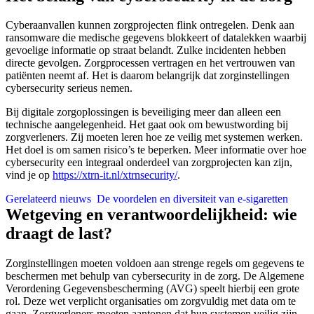
Cyberaanvallen kunnen zorgprojecten flink ontregelen. Denk aan
ransomware die medische gegevens blokkeert of datalekken waarbij
gevoelige informatie op straat belandt. Zulke incidenten hebben
directe gevolgen. Zorgprocessen vertragen en het vertrouwen van
patiënten neemt af. Het is daarom belangrijk dat zorginstellingen
cybersecurity serieus nemen.
Bij digitale zorgoplossingen is beveiliging meer dan alleen een
technische aangelegenheid. Het gaat ook om bewustwording bij
zorgverleners. Zij moeten leren hoe ze veilig met systemen werken.
Het doel is om samen risico’s te beperken. Meer informatie over hoe
cybersecurity een integraal onderdeel van zorgprojecten kan zijn,
vind je op
https://xtrn-it.nl/xtrnsecurity/
.
Gerelateerd nieuws
De voordelen en diversiteit van e-sigaretten
Wetgeving en verantwoordelijkheid: wie
draagt de last?
Zorginstellingen moeten voldoen aan strenge regels om gegevens te
beschermen met behulp van cybersecurity in de zorg. De Algemene
Verordening Gegevensbescherming (AVG) speelt hierbij een grote
rol. Deze wet verplicht organisaties om zorgvuldig met data om te
gaan. Zorgverleners moeten aantonen dat hun systemen veilig zijn.