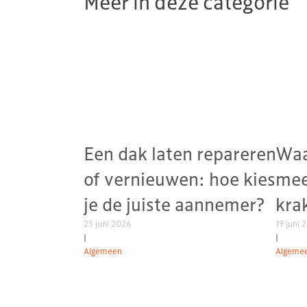
Meer in deze categorie
Een dak laten repareren
Waa
of vernieuwen: hoe kies
mee
je de juiste aannemer?
kra
25 juni 2026
19 juni 
|
|
Algemeen
Algeme