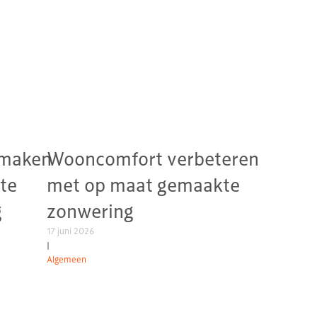
 maken
Wooncomfort verbeteren
te
met op maat gemaakte
g
zonwering
17 juni 2026
|
Algemeen