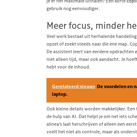
je er het maximale uithalen? Een korte
copil
gebruik nog eenvoudiger.
Meer focus, minder he
Veel werk bestaat uit herhalende handelinge
opzet of zoekt steeds naar die ene map. Co
De assistent leert van eerdere opdrachten en
niet alleen tijd, maar ook aandacht. Je ho
hebt voor de inhoud.
Gerelateerd nieuws
De voordelen en n
laptop.
Ook kleine details worden makkelijker. Een f
de hulp van AI. Dat helpt je om net iets scher
alinea’s laat herschrijven of alleen een ee
voelt het niet als controle, maar als onders