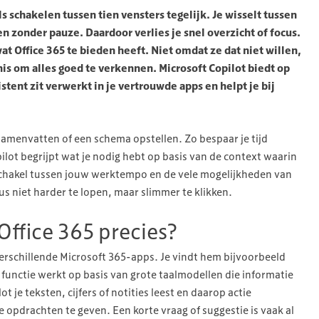
 schakelen tussen tien vensters tegelijk. Je wisselt tussen
 zonder pauze. Daardoor verlies je snel overzicht of focus.
at Office 365 te bieden heeft. Niet omdat ze dat niet willen,
is om alles goed te verkennen. Microsoft Copilot biedt op
tent zit verwerkt in je vertrouwde apps en helpt je bij
samenvatten of een schema opstellen. Zo bespaar je tijd
pilot begrijpt wat je nodig hebt op basis van de context waarin
chakel tussen jouw werktempo en de vele mogelijkheden van
us niet harder te lopen, maar slimmer te klikken.
Office 365 precies?
verschillende Microsoft 365-apps. Je vindt hem bijvoorbeeld
functie werkt op basis van grote taalmodellen die informatie
t je teksten, cijfers of notities leest en daarop actie
 opdrachten te geven. Een korte vraag of suggestie is vaak al