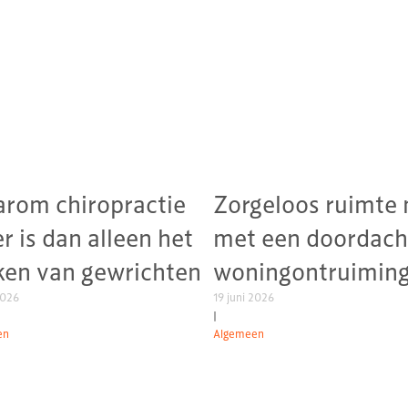
rom chiropractie
Zorgeloos ruimte
r is dan alleen het
met een doordach
ken van gewrichten
woningontruimin
2026
19 juni 2026
|
en
Algemeen