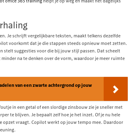
ot office 365 training
helpt je op weg en maakt het dagelijks
rhaling
n. Je schrijft vergelijkbare teksten, maakt telkens dezelfde
pilot voorkomt dat je die stappen steeds opnieuw moet zetten.
 stelt suggesties voor die bij jouw stijl passen. Dat scheelt
eft minder na te denken over de vorm, waardoor je meer ruimte
adelen van een zwarte achtergrond op jouw
outje in een getal of een slordige zinsbouw zie je sneller met
per te blijven. Je bepaalt zelf hoe je het inzet. Of je nu hele
rste opzet vraagt. Copilot werkt op jouw tempo mee. Daardoor
teuning.