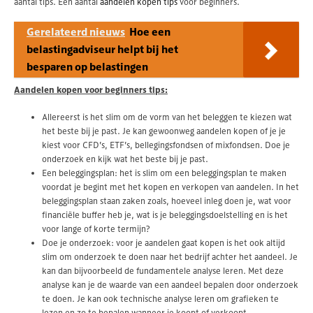
aantal tips. Een aantal
aandelen kopen tips
voor beginners.
Gerelateerd nieuws
Hoe een
belastingadviseur helpt bij het
besparen op belastingen
Aandelen kopen voor beginners tips:
Allereerst is het slim om de vorm van het beleggen te kiezen wat
het beste bij je past. Je kan gewoonweg aandelen kopen of je je
kiest voor CFD’s, ETF’s, bellegingsfondsen of mixfondsen. Doe je
onderzoek en kijk wat het beste bij je past.
Een beleggingsplan: het is slim om een beleggingsplan te maken
voordat je begint met het kopen en verkopen van aandelen. In het
beleggingsplan staan zaken zoals, hoeveel inleg doen je, wat voor
financiële buffer heb je, wat is je beleggingsdoelstelling en is het
voor lange of korte termijn?
Doe je onderzoek: voor je aandelen gaat kopen is het ook altijd
slim om onderzoek te doen naar het bedrijf achter het aandeel. Je
kan dan bijvoorbeeld de fundamentele analyse leren. Met deze
analyse kan je de waarde van een aandeel bepalen door onderzoek
te doen. Je kan ook technische analyse leren om grafieken te
lezen en zo te bepalen wanneer je koopt of verkoopt.