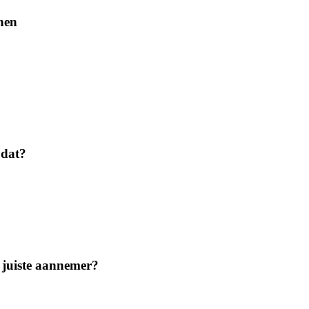
jnen
 dat?
e juiste aannemer?