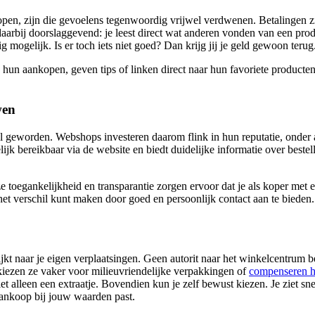
n, zijn die gevoelens tegenwoordig vrijwel verdwenen. Betalingen zijn
daarbij doorslaggevend: je leest direct wat anderen vonden van een pro
ogelijk. Is er toch iets niet goed? Dan krijg jij je geld gewoon terug
hun aankopen, geven tips of linken direct naar hun favoriete producte
wen
 geworden. Webshops investeren daarom flink in hun reputatie, onder 
lijk bereikbaar via de website en biedt duidelijke informatie over bestel
 toegankelijkheid en transparantie zorgen ervoor dat je als koper met een 
 het verschil kunt maken door goed en persoonlijk contact aan te bieden
kt naar je eigen verplaatsingen. Geen autorit naar het winkelcentrum bete
kiezen ze vaker voor milieuvriendelijke verpakkingen of
compenseren h
t alleen een extraatje. Bovendien kun je zelf bewust kiezen. Je ziet sn
aankoop bij jouw waarden past.