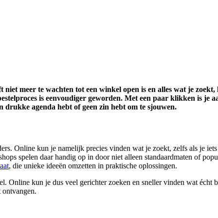
 niet meer te wachten tot een winkel open is en alles wat je zoekt, 
 bestelproces is eenvoudiger geworden. Met een paar klikken is je 
 een drukke agenda hebt of geen zin hebt om te sjouwen.
ers. Online kun je namelijk precies vinden wat je zoekt, zelfs als je ie
hops spelen daar handig op in door niet alleen standaardmaten of popula
aat
, die unieke ideeën omzetten in praktische oplossingen.
. Online kun je dus veel gerichter zoeken en sneller vinden wat écht bij j
lt ontvangen.