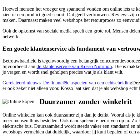
Hoewel mensen het vroeger erg spannend vonden om online iets te kope
zien of een product goed scoort. Dat geeft vertrouwen. Reviews zijn 
maken. Daarnaast maken veel webshops het retourproces zo eenvoudig m
Ook de opkomst van sociale media speelt een grote rol. Mensen delen 
netwerk.
Een goede klantenservice als fundament van vertrou
Betrouwbaarheid is tegenwoordig een belangrijk concurrentievoordeel
bijvoorbeeld aan
de klantenservice van Kosso Nutrition
. Die is makke
je vragen en wordt snel geholpen precies wat je als klant wilt.
Gerelateerd nieuws
De financiële aspecten van een echtscheiding
Deze
er ook zeker niet alleen voor. Kosso laat zien dat je als webshop echt
Duurzamer zonder winkelrit
Online winkelen kan ook duurzamer zijn dan je denkt. Vooral als je kij
meer mensen thuis bestellen. Ook daar spelend e bedrijven op in. Zo 
elektrische bus. Duurzaamheid wordt steeds vaker een standaard en nie
webshops vermelden dat duidelijk, waardoor jij kunt bepalen of een 