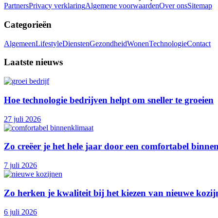
Partners
Privacy verklaring
Algemene voorwaarden
Over ons
Sitemap
Categorieën
Algemeen
Lifestyle
Diensten
Gezondheid
Wonen
Technologie
Contact
Laatste nieuws
Hoe technologie bedrijven helpt om sneller te groeien
27 juli 2026
Zo creëer je het hele jaar door een comfortabel binne
7 juli 2026
Zo herken je kwaliteit bij het kiezen van nieuwe kozi
6 juli 2026