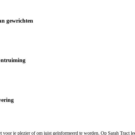
an gewrichten
ontruiming
wering
et voor je plezier of om juist geïnformeerd te worden. Op Sarah Tract lee