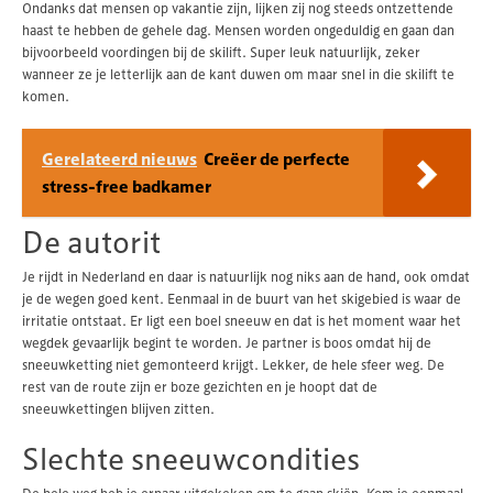
Ondanks dat mensen op vakantie zijn, lijken zij nog steeds ontzettende
haast te hebben de gehele dag. Mensen worden ongeduldig en gaan dan
bijvoorbeeld voordingen bij de skilift. Super leuk natuurlijk, zeker
wanneer ze je letterlijk aan de kant duwen om maar snel in die skilift te
komen.
Gerelateerd nieuws
Creëer de perfecte
stress-free badkamer
De autorit
Je rijdt in Nederland en daar is natuurlijk nog niks aan de hand, ook omdat
je de wegen goed kent. Eenmaal in de buurt van het skigebied is waar de
irritatie ontstaat. Er ligt een boel sneeuw en dat is het moment waar het
wegdek gevaarlijk begint te worden. Je partner is boos omdat hij de
sneeuwketting niet gemonteerd krijgt. Lekker, de hele sfeer weg. De
rest van de route zijn er boze gezichten en je hoopt dat de
sneeuwkettingen blijven zitten.
Slechte sneeuwcondities
De hele weg heb je ernaar uitgekeken om te gaan skiën. Kom je eenmaal