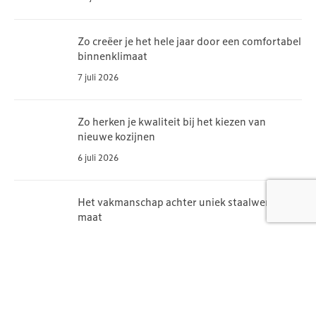
Zo creëer je het hele jaar door een comfortabel
binnenklimaat
7 juli 2026
Zo herken je kwaliteit bij het kiezen van
nieuwe kozijnen
6 juli 2026
Het vakmanschap achter uniek staalwerk op
maat
6 juli 2026
Een installatiebedrijf vinden in jouw regio, hoe
doe je dat?