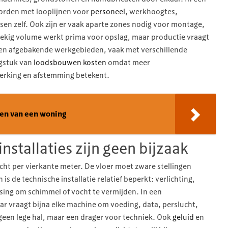
orden met looplijnen voor
personeel
, werkhoogtes,
sen zelf. Ook zijn er vaak aparte zones nodig voor montage,
oekig volume werkt prima voor opslag, maar productie vraagt
 en afgebakende werkgebieden, vaak met verschillende
agstuk van
loodsbouwen kosten
omdat meer
erking en afstemming betekent.
hten van een woning
nstallaties zijn geen bijzaak
cht per vierkante meter. De vloer moet zware stellingen
 de technische installatie relatief beperkt: verlichting,
sing om schimmel of vocht te vermijden. In een
r vraagt bijna elke machine om voeding, data, perslucht,
k geen lege hal, maar een drager voor techniek. Ook
geluid
en