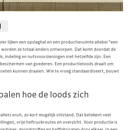
ier lijken een opslaghal en een productieruimte allebei “een
jk worden ze totaal anders ontworpen. Dat komt doordat de
iek, indeling en nutsvoorzieningen niet hetzelfde zijn. Een
en beschermen van goederen. Een productieloods draait om
 moeten kunnen draaien. Wie te vroeg standaardiseert, bouwt
palen hoe de loods zich
pallets eruit, zo kort mogelijk stilstand. Dat betekent veel
llingen, vrije heftruckroutes en overzicht. Voor productie is
chines, grondstoffen en halffabricaten door elkaar. In een