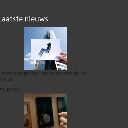
Laatste nieuws
oe technologie bedrijven helpt om sneller te
roeien
7 juli 2026