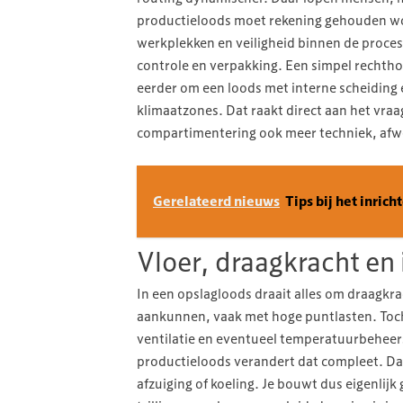
productieloods moet rekening gehouden w
werkplekken en veiligheid binnen de proces
controle en verpakking. Een simpel rechth
eerder om een loods met interne scheiding
klimaatzones. Dat raakt direct aan het vra
compartimentering ook meer techniek, afw
Gerelateerd nieuws
Tips bij het inric
Vloer, draagkracht en i
In een opslagloods draait alles om draagkra
aankunnen, vaak met hoge puntlasten. Toch is
ventilatie en eventueel temperatuurbeheer
productieloods verandert dat compleet. Daa
afzuiging of koeling. Je bouwt dus eigenlij