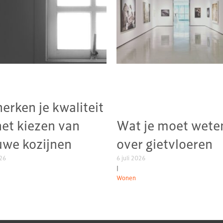
herken je kwaliteit
het kiezen van
Wat je moet wete
uwe kozijnen
over gietvloeren
026
6 juli 2026
|
Wonen