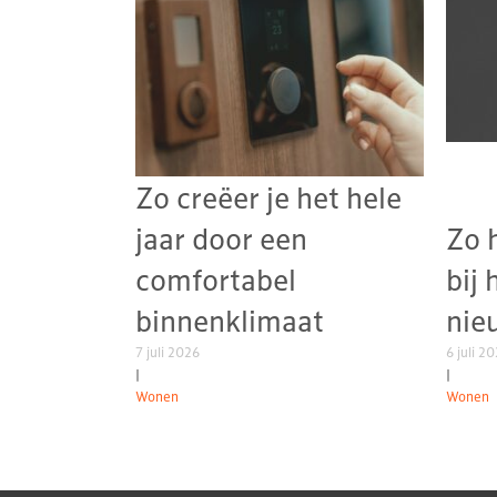
Zo creëer je het hele
jaar door een
Zo 
comfortabel
bij 
binnenklimaat
nie
7 juli 2026
6 juli 2
|
|
Wonen
Wonen