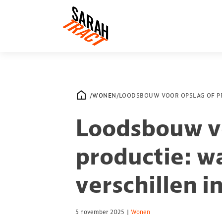
/
WONEN
/
LOODSBOUW VOOR OPSLAG OF PR
Loodsbouw vo
productie: wa
verschillen i
5 november 2025
|
Wonen