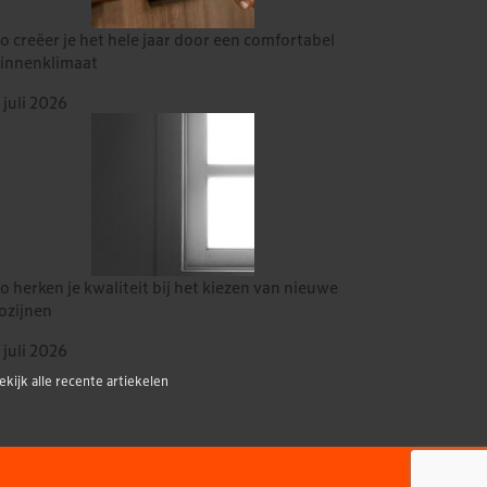
o creëer je het hele jaar door een comfortabel
innenklimaat
 juli 2026
o herken je kwaliteit bij het kiezen van nieuwe
ozijnen
 juli 2026
ekijk alle recente artiekelen