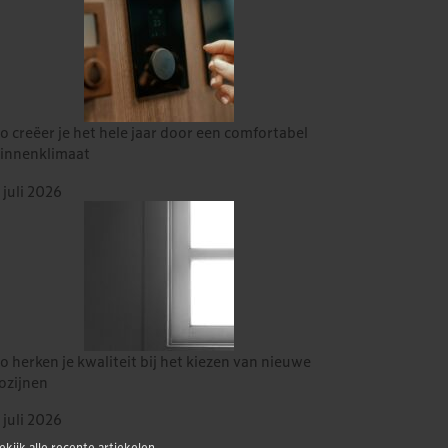
o creëer je het hele jaar door een comfortabel
innenklimaat
 juli 2026
o herken je kwaliteit bij het kiezen van nieuwe
ozijnen
 juli 2026
ekijk alle recente artiekelen