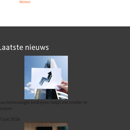
Wonen
Laatste nieuws
oe technologie bedrijven helpt om sneller te
roeien
7 juli 2026