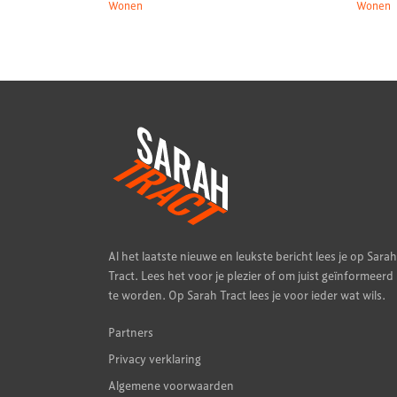
Wonen
Wonen
Al het laatste nieuwe en leukste bericht lees je op Sarah
Tract. Lees het voor je plezier of om juist geïnformeerd
te worden. Op Sarah Tract lees je voor ieder wat wils.
Partners
Privacy verklaring
Algemene voorwaarden