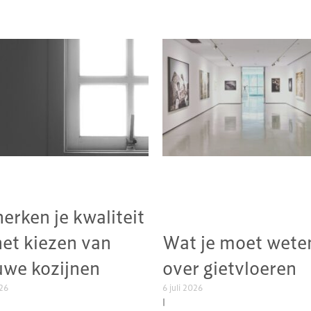
herken je kwaliteit
het kiezen van
Wat je moet wete
uwe kozijnen
over gietvloeren
026
6 juli 2026
|