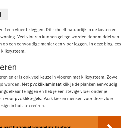
lf een vloer te leggen. Dit scheelt natuurlijk in de kosten en
gen woning. Veel vloeren kunnen gelegd worden door middel van
n op een eenvoudige manier een vloer leggen. In deze blog lees
t kliksysteem.
oeren
eren en er is ook veel keuze in vloeren met kliksysteem. Zowel
egd worden. Met
pvc kliklaminaat
klik je de planken eenvoudig
ngs elkaar te liggen en heb je een stevige vloer onder je
zen voor
pvc kliktegels
. Vaak kiezen mensen voor deze vloer
sign in huis te creëren.
ie past bij zowel woning als kantoor