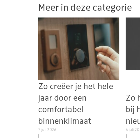
Meer in deze categorie
Zo creëer je het hele
jaar door een
Zo 
comfortabel
bij 
binnenklimaat
nie
7 juli 2026
6 juli 2
|
|