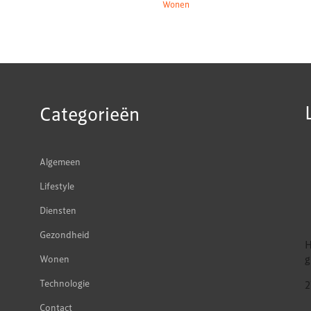
Wonen
Categorieën
Algemeen
Lifestyle
Diensten
Gezondheid
H
g
Wonen
Technologie
2
Contact